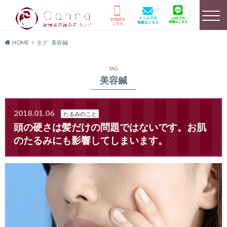
HOME
タグ : 美容鍼
選ばれる理由
HOME
美容鍼灸詳細
TAG
美容鍼
2018.01.06
たるみのこと
店舗のご案内
よくあるご質問
キャンペーン情報
頭の硬さは髪だけの問題ではないです。お肌
のたるみにも影響してしまいます。
患者様の声
メディア実績
料金プラン