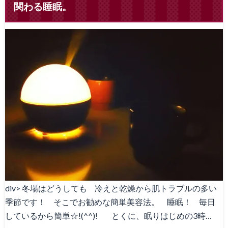
関わる睡眠。
div> 冬場はどうしても 冷えと乾燥から肌トラブルの多い
季節です！ そこでお勧めな簡単美容法。 睡眠！ 毎日
しているから簡単☆!(^^)! とくに、眠りはじめの3時…