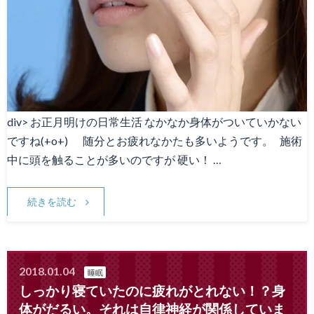
Canna1番人気メニュー
スタッフ募集
Facebook
天神院情報
div> お正月明けの日常生活 なかなか身体がついていかない
ですね(+o+) 随分とお疲れなかたも多いようです。 施術
中に頭を触ることが多いのですが 硬い！ …
続きを読む
2018.01.04
睡眠
しっかり寝ていたのに疲れがとれない！？身
体がだるい。それは自律神経が関係していま