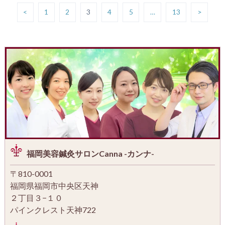
<
1
2
3
4
5
…
13
>
福岡美容鍼灸サロンCanna -カンナ-
〒810-0001
福岡県福岡市中央区天神
２丁目３−１０
パインクレスト天神722