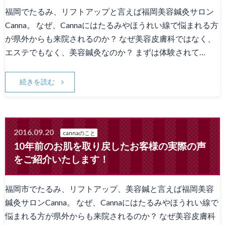
福岡でたるみ、リフトアップと言えば福岡美容鍼灸サロン
Canna。 なぜ、Cannaにはたるみやほうれい線で悩まれる方
が県外からも来院されるのか？ なぜ美容皮膚科ではなく、
エステでもなく、美容鍼灸なのか？ まずは体験されて…
続きを読む
2016.09.20
cannaのこと
10年前のお肌を取り戻したお客様の実際の声
をご紹介いたします！
福岡市でたるみ、リフトアップ、美容鍼と言えば福岡美容
鍼灸サロンCanna。 なぜ、Cannaにはたるみやほうれい線で
悩まれる方が県外からも来院されるのか？ なぜ美容皮膚科