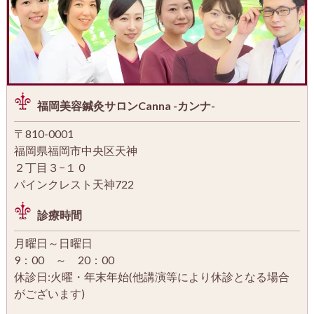
福岡美容鍼灸サロンCanna -カンナ-
〒810-0001
福岡県福岡市中央区天神
２丁目３−１０
パインクレスト天神722
診療時間
月曜日～日曜日
9：00 ～ 20：00
休診日:火曜・年末年始(他講演等により休診となる場合
がございます)