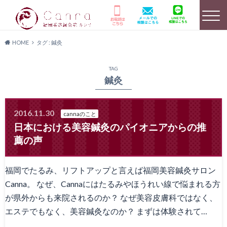
HOME
タグ : 鍼灸
選ばれる理由
HOME
美容鍼灸詳細
TAG
鍼灸
2016.11.30
cannaのこと
店舗のご案内
よくあるご質問
キャンペーン情報
日本における美容鍼灸のパイオニアからの推
薦の声
福岡でたるみ、リフトアップと言えば福岡美容鍼灸サロン
患者様の声
メディア実績
料金プラン
Canna。 なぜ、Cannaにはたるみやほうれい線で悩まれる方
が県外からも来院されるのか？ なぜ美容皮膚科ではなく、
エステでもなく、美容鍼灸なのか？ まずは体験されて…