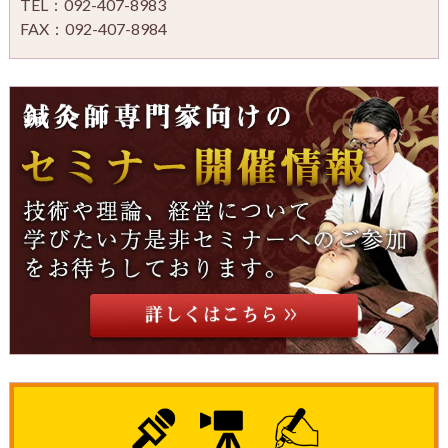
TEL：092-407-8983
FAX：092-407-8984