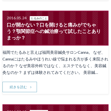
2016.05.24
たるみのこと
口が開かない？口を開けると痛みがでちゃ
う？顎関節症への鍼治療って試したことあり
まっか？
福岡でたるみと言えば福岡美容鍼灸サロンCanna。 なぜ、
Cannaにはたるみやほうれい線で悩まれる方が多く来院され
るのか？ なぜ美容外科ではなく、エステでもなく、美容鍼
灸なのか？ まずは体験されてみてください。 美容鍼…
続きを読む