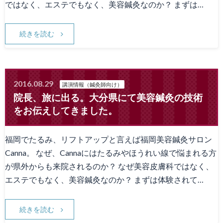
ではなく、エステでもなく、美容鍼灸なのか？ まずは…
続きを読む
2016.08.29
講演情報（鍼灸師向け）
院長、旅に出る。大分県にて美容鍼灸の技術
をお伝えしてきました。
福岡でたるみ、リフトアップと言えば福岡美容鍼灸サロン
Canna。 なぜ、Cannaにはたるみやほうれい線で悩まれる方
が県外からも来院されるのか？ なぜ美容皮膚科ではなく、
エステでもなく、美容鍼灸なのか？ まずは体験されて…
続きを読む