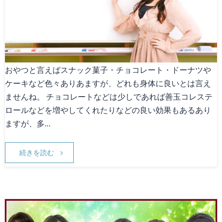
Canna1番人気メニュー
スタッフ募集
Facebook
おやつと言えばスナック菓子・チョコレート・ドーナツや
ケーキなど色々ありあますが、どれも身体に良いとは言え
天神院情報
ませんね。 チョコレートなどは少しであれば善玉コレステ
ロールなどを増やしてくれたりなどの良い効果もあるあり
ますが、多…
続きを読む