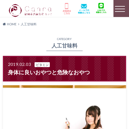
HOME
人工甘味料
選ばれる理由
HOME
美容鍼灸詳細
CATEGORY
人工甘味料
2019.02.03
ビタミン
店舗のご案内
よくあるご質問
キャンペーン情報
身体に良いおやつと危険なおやつ
患者様の声
メディア実績
料金プラン