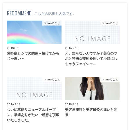
RECOMMEND
こちらの記事も人気です。
cannaのこと
cannaのこと
2018.8.5
2016.7.13
紫外線とシワの関係～焼けてから
え、知らないんですか？美容のツ
じゃ遅い～
ボと特殊な技術を用いて小顔にし
ちゃうフェイシャ…
cannaのこと
cannaのこと
2016.3.19
2018.8.19
ついに移転リニューアルオープ
美容皮膚科と美容鍼灸の違いと効
ン。早速ありがたいご感想を頂戴
果
いたしました。