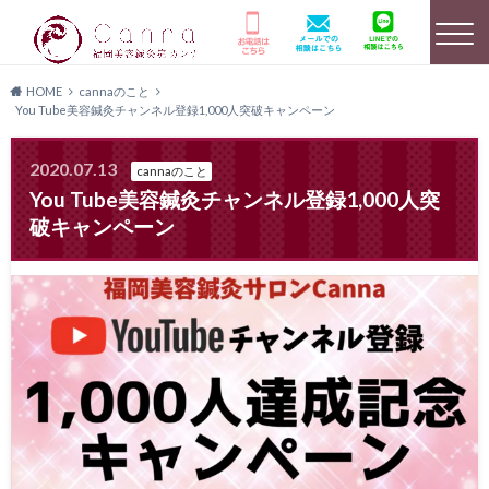
HOME
cannaのこと
You Tube美容鍼灸チャンネル登録1,000人突破キャンペーン
選ばれる理由
HOME
美容鍼灸詳細
2020.07.13
cannaのこと
You Tube美容鍼灸チャンネル登録1,000人突
破キャンペーン
店舗のご案内
よくあるご質問
キャンペーン情報
患者様の声
メディア実績
料金プラン