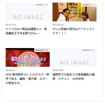
cannaのこと
cannaのこと
2017.9.21
2017.8.29
ナイツのHIT商品会議室O.A 美
テレビ収録の翌日はアーティスト
容鍼灸王子®全国でびゅ～♪
ケア！！！
cannaのこと
cannaのこと
2016.8.3
2016.9.20
NHK 東洋医学 ホントのチカラ～科
福岡市での初めての美容鍼灸の感
学で迫る 鍼灸・漢方薬・ヨガ～
想 クチコミ 40代女性
が放送され…