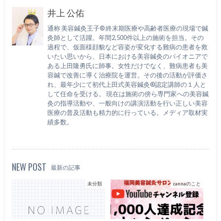
井上 公佑
通称 美容鍼灸王子® 終末期医療や高齢者医療の現場で鍼
灸師として活躍。年間2,500件以上の施術を担当。その
過程で、仮面様顔貌など容姿が変化する難病の患者を救
いたい思いから、日本における美容鍼灸のパイオニアで
ある上田隆勇氏に師事。女性だけでなく、難病患者も美
容鍼で改善に導く治療院を運営。その後の活動が評価さ
れ、最年少にて初代上田式美容鍼灸®認定講師の１人と
して任命を受ける。 現在は施術の傍ら専門家への美容鍼
灸の指導活動や、一般向けの講演活動を行い正しい美容
医療の普及活動も精力的に行っている。メディア取材実
績多数。
NEW POST
最新の記事
未分類
cannaのこと