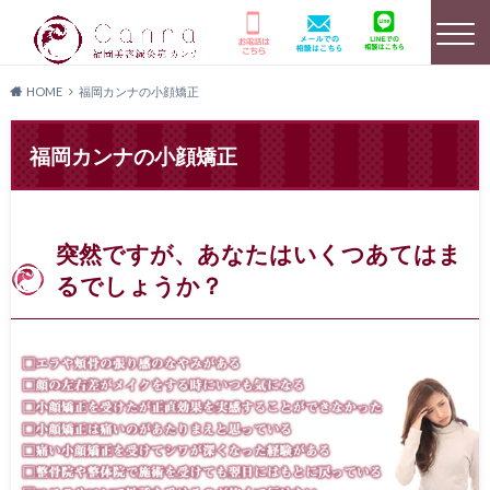
HOME
福岡カンナの小顔矯正
選ばれる理由
HOME
美容鍼灸詳細
福岡カンナの小顔矯正
突然ですが、あなたはいくつあてはま
店舗のご案内
よくあるご質問
キャンペーン情報
るでしょうか？
患者様の声
メディア実績
料金プラン