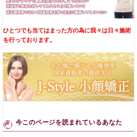
Canna1番人気メニュー
スタッフ募集
ひとつでも当てはまった方の為に我々は日々施術
Facebook
を行っております。
天神院情報
今このページを読まれているあなた