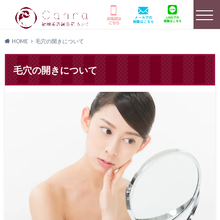
HOME
毛穴の開きについて
選ばれる理由
HOME
美容鍼灸詳細
毛穴の開きについて
店舗のご案内
よくあるご質問
キャンペーン情報
患者様の声
メディア実績
料金プラン