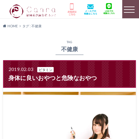
HOME
タグ : 不健康
選ばれる理由
HOME
美容鍼灸詳細
TAG
不健康
2019.02.03
ビタミン
店舗のご案内
よくあるご質問
キャンペーン情報
身体に良いおやつと危険なおやつ
患者様の声
メディア実績
料金プラン