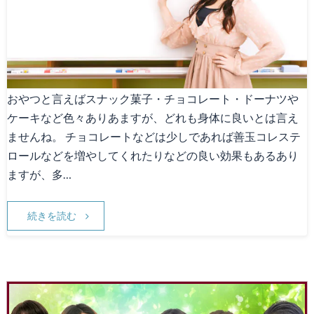
Canna1番人気メニュー
スタッフ募集
Facebook
おやつと言えばスナック菓子・チョコレート・ドーナツや
ケーキなど色々ありあますが、どれも身体に良いとは言え
天神院情報
ませんね。 チョコレートなどは少しであれば善玉コレステ
ロールなどを増やしてくれたりなどの良い効果もあるあり
ますが、多…
続きを読む