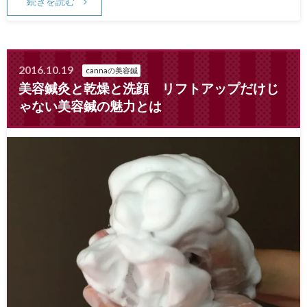
続きを読む
Canna1番人気メニュー
スタッフ募集
2016.10.19
cannaの美容鍼
Facebook
美容鍼灸と乾燥と洗顔 リフトアップだけじ
ゃない美容鍼の魅力とは
天神院情報