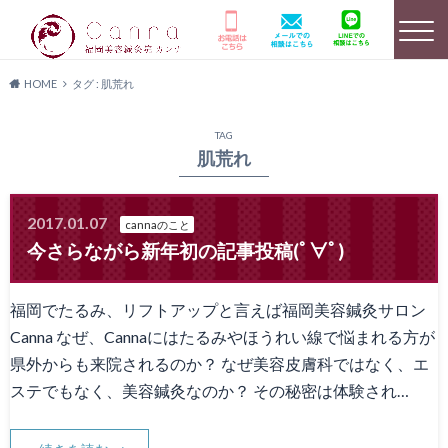
HOME
タグ : 肌荒れ
選ばれる理由
HOME
美容鍼灸詳細
TAG
肌荒れ
2017.01.07
cannaのこと
店舗のご案内
よくあるご質問
キャンペーン情報
今さらながら新年初の記事投稿(ﾟ∀ﾟ)
福岡でたるみ、リフトアップと言えば福岡美容鍼灸サロン
Canna なぜ、Cannaにはたるみやほうれい線で悩まれる方が
患者様の声
メディア実績
料金プラン
県外からも来院されるのか？ なぜ美容皮膚科ではなく、エ
ステでもなく、美容鍼灸なのか？ その秘密は体験され…