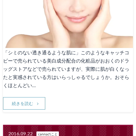
Canna1番人気メニュー
スタッフ募集
Facebook
天神院情報
「シミのない透き通るような肌に」このようなキャッチコ
ピーで売られている美白成分配合の化粧品がおおくのドラ
ッグストアなどで売られていますが、実際に肌が白くなっ
たと実感されている方はいらっしゃるでしょうか。おそら
くほとんどい…
続きを読む
2016.09.22
cannaのこと