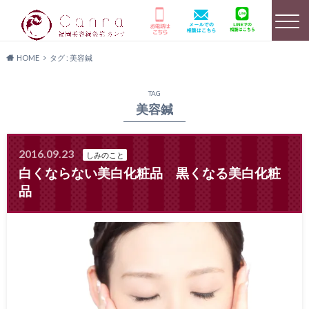
HOME
タグ : 美容鍼
選ばれる理由
HOME
美容鍼灸詳細
TAG
美容鍼
2016.09.23
しみのこと
店舗のご案内
よくあるご質問
キャンペーン情報
白くならない美白化粧品 黒くなる美白化粧
品
患者様の声
メディア実績
料金プラン