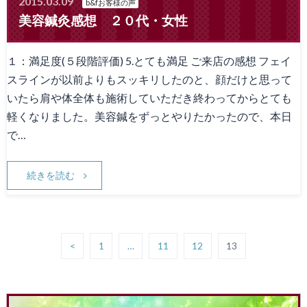
2015.03.09
b&fお客様の声
美容鍼灸感想 ２０代・女性
１：満足度(５段階評価) 5.とても満足 ご来店の感想 フェイ
スラインが以前よりもスッキリしたのと、顔だけと思って
いたら肩や体全体も施術していただき終わってからとても
軽くなりました。美容鍼をずっとやりたかったので、本日
で…
続きを読む
<
1
…
11
12
13