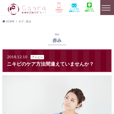
HOME
タグ : 赤み
選ばれる理由
HOME
美容鍼灸詳細
TAG
赤み
2018.12.10
アトピー
店舗のご案内
よくあるご質問
キャンペーン情報
ニキビのケア方法間違えていませんか？
患者様の声
メディア実績
料金プラン