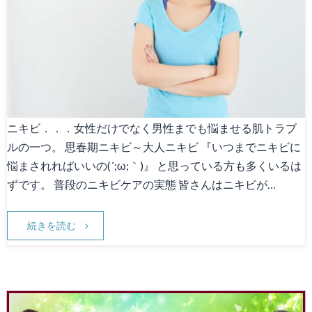
Canna1番人気メニュー
スタッフ募集
Facebook
天神院情報
ニキビ．．．女性だけでなく男性までも悩ませる肌トラブ
ルの一つ。 思春期ニキビ～大人ニキビ 『いつまでニキビに
悩まされればいいの(´;ω;｀)』 と思っている方も多くいるは
ずです。 普段のニキビケアの実態 皆さんはニキビが…
続きを読む