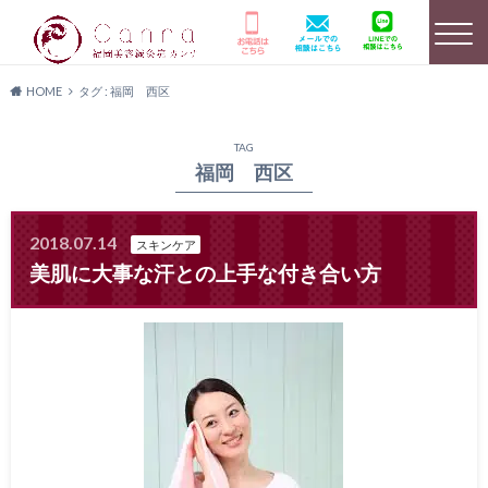
HOME
タグ : 福岡 西区
選ばれる理由
HOME
美容鍼灸詳細
TAG
福岡 西区
2018.07.14
スキンケア
店舗のご案内
よくあるご質問
キャンペーン情報
美肌に大事な汗との上手な付き合い方
患者様の声
メディア実績
料金プラン