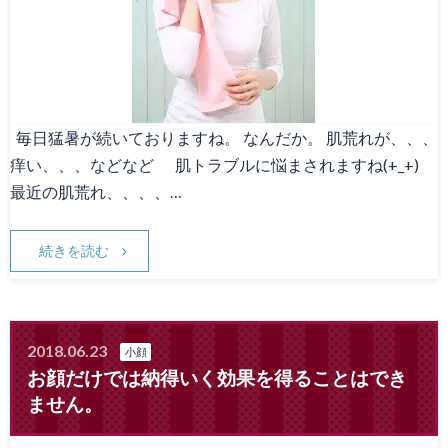
Canna1番人気メニュー
スタッフ募集
Facebook
毎日猛暑が続いておりますね。 なんだか。 肌荒れが、、、
痒い、、、などなど 肌トラブルに悩まされますね(+_+)
天神院情報
最近の肌荒れ、、、、…
続きを読む
2018.06.23
小顔
お顔だけでは納得いく効果を得ることはでき
ません。