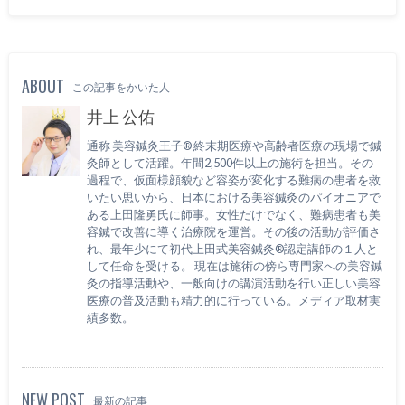
ABOUT
この記事をかいた人
井上 公佑
通称 美容鍼灸王子® 終末期医療や高齢者医療の現場で鍼
灸師として活躍。年間2,500件以上の施術を担当。その
過程で、仮面様顔貌など容姿が変化する難病の患者を救
いたい思いから、日本における美容鍼灸のパイオニアで
ある上田隆勇氏に師事。女性だけでなく、難病患者も美
容鍼で改善に導く治療院を運営。その後の活動が評価さ
れ、最年少にて初代上田式美容鍼灸®認定講師の１人と
して任命を受ける。 現在は施術の傍ら専門家への美容鍼
灸の指導活動や、一般向けの講演活動を行い正しい美容
医療の普及活動も精力的に行っている。メディア取材実
績多数。
NEW POST
最新の記事