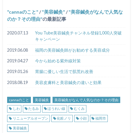
cannaのこと
/
美容鍼灸
/
美容鍼灸がなんで人気な
のか？その理由
の最新記事
2020.07.13
You Tube美容鍼灸チャンネル登録1,000人突破
キャンペーン
2019.06.08
福岡の美容鍼灸師がお勧めする美容成分
2019.04.27
今から始める紫外線対策
2019.01.26
胃腸に優しい生活で肌荒れ改善
2018.08.19
美容皮膚科と美容鍼灸の違いと効果
cannaのこと
美容鍼灸
美容鍼灸がなんで人気なのか？その理由
しわ
たるみ
ほうれい線
むくみ
リニューアルオープン
化粧ノリ
小顔
福岡市
美容鍼灸