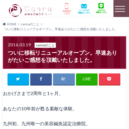
HOME
cannaのこと
ついに移転リニューアルオープン。早速ありがたいご感想を頂戴いたしました。
選ばれる理由
HOME
美容鍼灸詳細
2016.03.19
cannaのこと
ついに移転リニューアルオープン。早速あり
がたいご感想を頂戴いたしました。
店舗のご案内
よくあるご質問
キャンペーン情報
LINE
おかげさまで2周年と1ヶ月。
患者様の声
メディア実績
料金プラン
あなたの10年前が甦る素敵な体験。
九州初、九州唯一の美容鍼灸認定治療院。