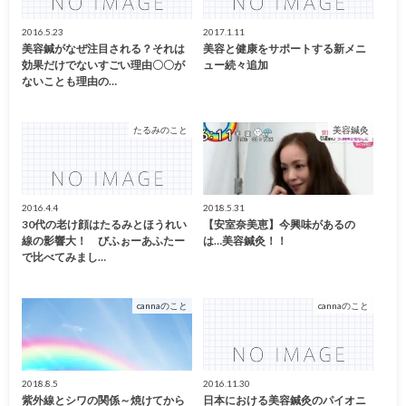
2016.5.23
2017.1.11
美容鍼がなぜ注目される？それは
美容と健康をサポートする新メニ
効果だけでないすごい理由〇〇が
ュー続々追加
ないことも理由の…
たるみのこと
美容鍼灸
2016.4.4
2018.5.31
30代の老け顔はたるみとほうれい
【安室奈美恵】今興味があるの
線の影響大！ びふぉーあふたー
は…美容鍼灸！！
で比べてみまし…
cannaのこと
cannaのこと
2018.8.5
2016.11.30
紫外線とシワの関係～焼けてから
日本における美容鍼灸のパイオニ