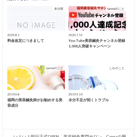
未分類
cannaのこと
2020.8.1
2020.7.13
料金改定につきまして
You Tube美容鍼灸チャンネル登録
1,000人突破キャンペーン
cannaのこと
しわのこと
2019.6.8
2019.5.14
福岡の美容鍼灸師がお勧めする美
水分不足が招くトラブル
容成分
いよいよ明日正式OPEN。美容鍼灸専門サロン Cannaの歴