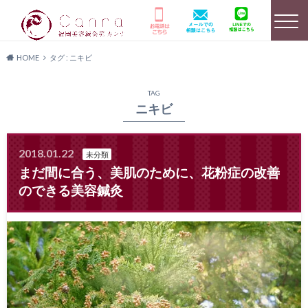
HOME
タグ : ニキビ
選ばれる理由
HOME
美容鍼灸詳細
TAG
ニキビ
2018.01.22
未分類
店舗のご案内
よくあるご質問
キャンペーン情報
まだ間に合う、美肌のために、花粉症の改善
のできる美容鍼灸
患者様の声
メディア実績
料金プラン