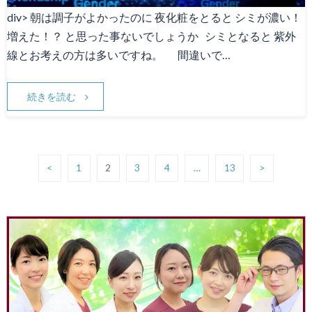
div> 朝は調子がよかったのに 夜化粧をとると シミが濃い！
増えた！？ と思った事ないでしょうか シミとなると 紫外
線とお考えの方は多いですね。 間違いで…
続きを読む
<
1
2
3
4
…
13
>