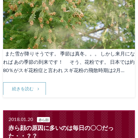
Canna1番人気メニュー
スタッフ募集
Facebook
天神院情報
また雪が降りそうです。 季節は真冬。。。 しかし来月にな
れば あの季節の到来です！ そう、花粉です。 日本では約
80％がスギ花粉症と言われ スギ花粉の飛散時期は2月…
続きを読む
2018.01.20
赤ら顔
赤ら顔の原因に多いのは毎日の〇〇だっ
た・・？？