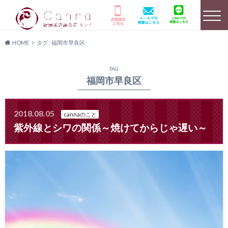
HOME
タグ : 福岡市早良区
選ばれる理由
HOME
美容鍼灸詳細
TAG
福岡市早良区
2018.08.05
cannaのこと
店舗のご案内
よくあるご質問
キャンペーン情報
紫外線とシワの関係～焼けてからじゃ遅い～
患者様の声
メディア実績
料金プラン