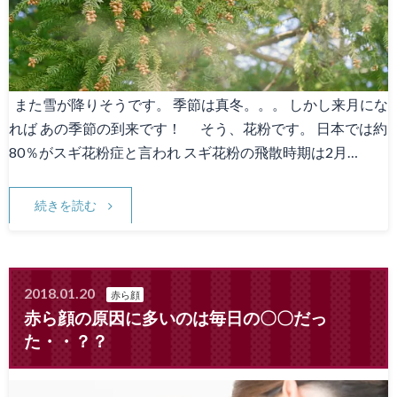
また雪が降りそうです。 季節は真冬。。。 しかし来月にな
れば あの季節の到来です！ そう、花粉です。 日本では約
80％がスギ花粉症と言われ スギ花粉の飛散時期は2月…
続きを読む
2018.01.20
赤ら顔
赤ら顔の原因に多いのは毎日の〇〇だっ
た・・？？