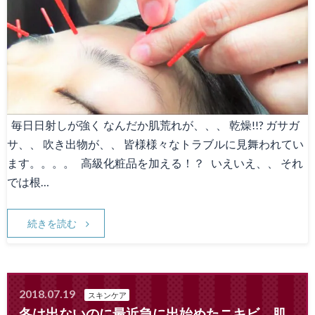
毎日日射しが強く なんだか肌荒れが、、、 乾燥!!? ガサガ
サ、、 吹き出物が、、 皆様様々なトラブルに見舞われてい
ます。。。。 高級化粧品を加える！？ いえいえ、、 それ
では根…
続きを読む
2018.07.19
スキンケア
冬は出ないのに最近急に出始めたニキビ、肌