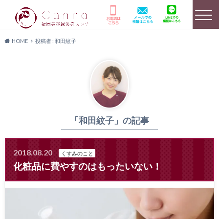
HOME
投稿者 : 和田紋子
選ばれる理由
HOME
美容鍼灸詳細
「和田紋子」の記事
店舗のご案内
よくあるご質問
キャンペーン情報
2018.08.20
くすみのこと
化粧品に費やすのはもったいない！
患者様の声
メディア実績
料金プラン