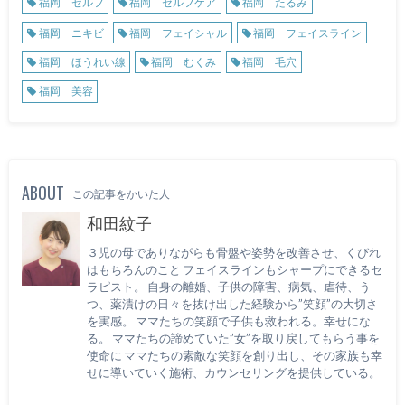
福岡 セルフ
福岡 セルフケア
福岡 たるみ
福岡 ニキビ
福岡 フェイシャル
福岡 フェイスライン
福岡 ほうれい線
福岡 むくみ
福岡 毛穴
福岡 美容
ABOUT
この記事をかいた人
和田紋子
３児の母でありながらも骨盤や姿勢を改善させ、くびれ
はもちろんのこと フェイスラインもシャープにできるセ
ラピスト。 自身の離婚、子供の障害、病気、虐待、う
つ、薬漬けの日々を抜け出した経験から”笑顔”の大切さ
を実感。 ママたちの笑顔で子供も救われる。幸せにな
る。 ママたちの諦めていた”女”を取り戻してもらう事を
使命に ママたちの素敵な笑顔を創り出し、その家族も幸
せに導いていく施術、カウンセリングを提供している。