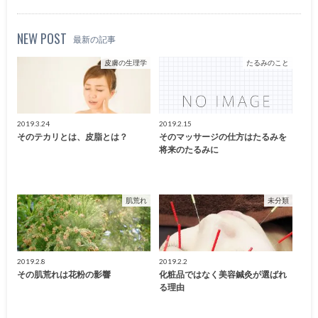
NEW POST
最新の記事
皮膚の生理学
たるみのこと
2019.3.24
2019.2.15
そのテカリとは、皮脂とは？
そのマッサージの仕方はたるみを
将来のたるみに
肌荒れ
未分類
2019.2.8
2019.2.2
その肌荒れは花粉の影響
化粧品ではなく美容鍼灸が選ばれ
る理由