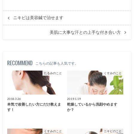
ニキビは美容鍼で治せます
美肌に大事な汗との上手な付き合い方
RECOMMEND
こちらの記事も人気です。
たるみのこと
くすみのこと
2018.3.26
2019.1.19
本気で改善したい方にだけ教えま
乾燥しているから洗顔やめます
す！
か？
くすみのこと
ニキビのこと