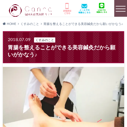
HOME
くすみのこと
胃腸を整えることができる美容鍼灸だから願いがかなう♪
選ばれる理由
HOME
美容鍼灸詳細
2018.07.09
くすみのこと
胃腸を整えることができる美容鍼灸だから願
いがかなう♪
店舗のご案内
よくあるご質問
キャンペーン情報
患者様の声
メディア実績
料金プラン