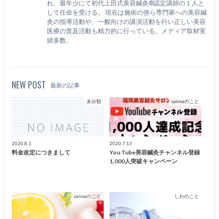
れ、最年少にて初代上田式美容鍼灸®認定講師の１人と
して任命を受ける。 現在は施術の傍ら専門家への美容鍼
灸の指導活動や、一般向けの講演活動を行い正しい美容
医療の普及活動も精力的に行っている。メディア取材実
績多数。
NEW POST
最新の記事
未分類
cannaのこと
2020.8.1
2020.7.13
料金改定につきまして
You Tube美容鍼灸チャンネル登録
1,000人突破キャンペーン
cannaのこと
しわのこと