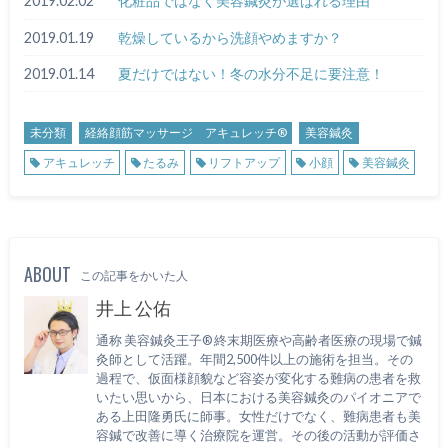
2019.02.02
化粧品ではなく美容鍼灸が選ばれる理由
2019.01.19
乾燥しているから洗顔やめますか？
2019.01.14
夏だけではない！冬の水分不足に要注意！
未分類
経絡顔筋マッサージ アキュレッチ®
美容鍼灸
アキュレッチ
たるみ
リフトアップ
小顔
美容鍼灸
ABOUT
この記事をかいた人
井上 公佑
通称 美容鍼灸王子® 終末期医療や高齢者医療の現場で鍼
灸師として活躍。年間2,500件以上の施術を担当。その
過程で、仮面様顔貌など容姿が変化する難病の患者を救
いたい思いから、日本における美容鍼灸のパイオニアで
ある上田隆勇氏に師事。女性だけでなく、難病患者も美
容鍼で改善に導く治療院を運営。その後の活動が評価さ