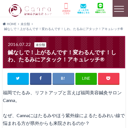
HOME
未分類
鍼なしで！上がるんです！変わるんです！しわ、たるみにアタック！アキュレッチ®
選ばれる理由
HOME
美容鍼灸詳細
2016.07.22
未分類
鍼なしで！上がるんです！変わるんです！し
わ、たるみにアタック！アキュレッチ®
店舗のご案内
よくあるご質問
キャンペーン情報
LINE
福岡でたるみ、リフトアップと言えば福岡美容鍼灸サロン
Canna。
患者様の声
メディア実績
料金プラン
なぜ、Cannaにはたるみやほう紫外線によるたるみれい線で
悩まれる方が県外からも来院されるのか？