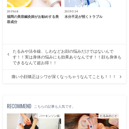
2019.6.8
2019.5.14
福岡の美容鍼灸師がお勧めする美
水分不足が招くトラブル
容成分
たるみや法令線、しわなどお顔の悩みだけではないんで
す！！実は身体の悩みにも効果ありなんです！！顔も身体も
できるなんて超お得！！
痛い小顔矯正はシワが深くなっちゃうなんてことも！！！
RECOMMEND
こちらの記事も人気です。
パーキンソン病
たるみのこと