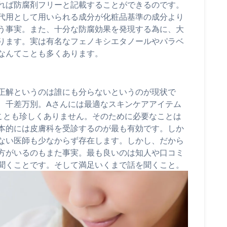
れば防腐剤フリーと記載することができるのです。
代用として用いられる成分が化粧品基準の成分より
う事実。また、十分な防腐効果を発現する為に、大
ります。実は有名なフェノキシエタノールやパラベ
なんてことも多くあります。
正解というのは誰にも分らないというのが現状で
、千差万別。Aさんには最適なスキンケアアイテム
ことも珍しくありません。そのために必要なことは
本的には皮膚科を受診するのが最も有効です。しか
ない医師も少なからず存在します。しかし、だから
方がいるのもまた事実。最も良いのは知人や口コミ
聞くことです。そして満足いくまで話を聞くこと。